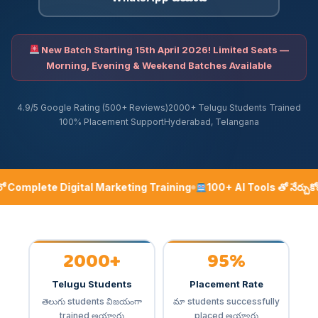
New Batch Starting 15th April 2026! Limited Seats —
Morning, Evening & Weekend Batches Available
4.9/5 Google Rating (500+ Reviews)
2000+ Telugu Students Trained
100% Placement Support
Hyderabad, Telangana
ో Complete Digital Marketing Training
100+ AI Tools తో నేర్చుకోండ
2000+
95%
Telugu Students
Placement Rate
తెలుగు students విజయంగా
మా students successfully
trained అయ్యారు
placed అయ్యారు