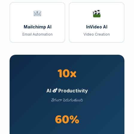
Mailchimp AI
InVideo AI
Email Automation
Video Creation
10x
AI తో Productivity
వేగంగా పెరుగుతుంది
60%