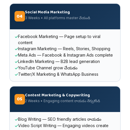
Social Media Marketing
04
3 Weeks • All platforms master చేయండి
Facebook Marketing — Page setup to viral
content
Instagram Marketing — Reels, Stories, Shopping
Meta Ads — Facebook & Instagram Ads complete
LinkedIn Marketing — B2B lead generation
YouTube Channel grow చేయడం
Twitter/X Marketing & WhatsApp Business
Content Marketing & Copywriting
05
2 Weeks • Engaging content రాయడం నేర్చుకోండి
Blog Writing — SEO friendly articles రాయడం
Video Script Writing — Engaging videos create