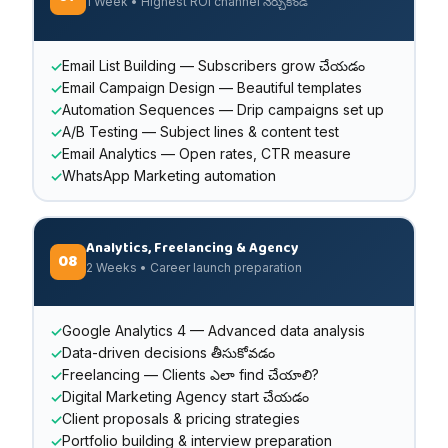
1 Week • Highest ROI channel నేర్చుకోండి
Email List Building — Subscribers grow చేయడం
Email Campaign Design — Beautiful templates
Automation Sequences — Drip campaigns set up
A/B Testing — Subject lines & content test
Email Analytics — Open rates, CTR measure
WhatsApp Marketing automation
Analytics, Freelancing & Agency
08
2 Weeks • Career launch preparation
Google Analytics 4 — Advanced data analysis
Data-driven decisions తీసుకోవడం
Freelancing — Clients ఎలా find చేయాలి?
Digital Marketing Agency start చేయడం
Client proposals & pricing strategies
Portfolio building & interview preparation