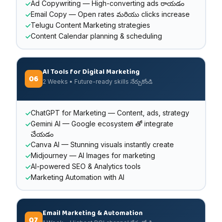
Ad Copywriting — High-converting ads రాయడం
Email Copy — Open rates మరియు clicks increase
Telugu Content Marketing strategies
Content Calendar planning & scheduling
AI Tools for Digital Marketing
06
2 Weeks • Future-ready skills నేర్చుకోండి
ChatGPT for Marketing — Content, ads, strategy
Gemini AI — Google ecosystem తో integrate
చేయడం
Canva AI — Stunning visuals instantly create
Midjourney — AI Images for marketing
AI-powered SEO & Analytics tools
Marketing Automation with AI
Email Marketing & Automation
07