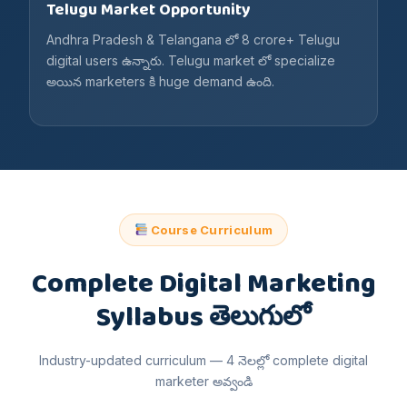
Telugu Market Opportunity
Andhra Pradesh & Telangana లో 8 crore+ Telugu
digital users ఉన్నారు. Telugu market లో specialize
అయిన marketers కి huge demand ఉంది.
Course Curriculum
Complete Digital Marketing
Syllabus తెలుగులో
Industry-updated curriculum — 4 నెలల్లో complete digital
marketer అవ్వండి